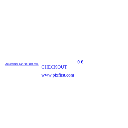
Cart :
Amount :
0
€
Automatisé par PixFirst.com
CHECKOUT
www.pixfirst.com