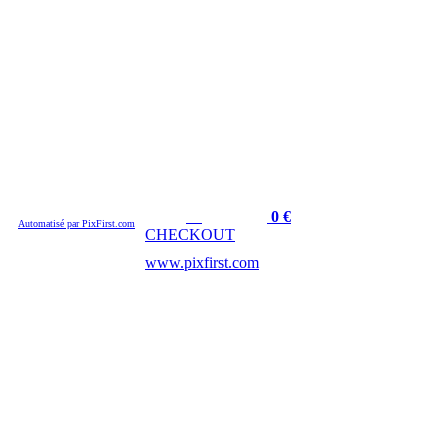
Cart :
Amount :
0
€
Automatisé par PixFirst.com
CHECKOUT
www.pixfirst.com